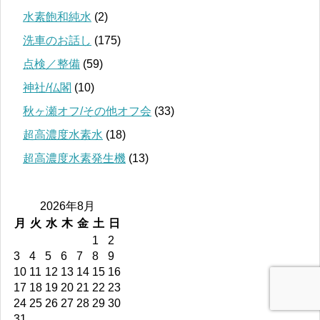
水素飽和純水
(2)
洗車のお話し
(175)
点検／整備
(59)
神社/仏閣
(10)
秋ヶ瀬オフ/その他オフ会
(33)
超高濃度水素水
(18)
超高濃度水素発生機
(13)
2026年8月
月
火
水
木
金
土
日
1
2
3
4
5
6
7
8
9
10
11
12
13
14
15
16
17
18
19
20
21
22
23
24
25
26
27
28
29
30
31