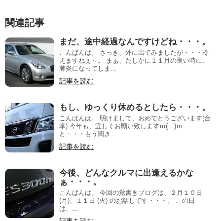
関連記事
まだ、途中経過なんですけどね・・・。
こんばんは。 さっき、外に出てみましたが・・・冷
えますねぇ～。 まぁ、たしかに１１月の良い時に、
肺炎になってしま...
記事を読む
もし、ゆっくり休めるとしたら・・・。
こんばんは。 明けまして、おめでとうございます(合
掌) 今年も、宜しくお願い致しますｍ(＿)ｍ
と・・・もう聞き...
記事を読む
今後、どんなクルマに出逢えるかな
ぁ・・・。
こんばんは。 今回の覚書きブログは、２月１０日
(月)、１１日 (火) のお話しです・・・。 この日
は、...