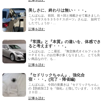
記事を読む
美しさに、終わりは無い・・・。
こんばんは。 前回、前々回と掲載させて戴きました
『レクサスＧＳ３５０Ｆスポーツ』さんは、 如何で
したでしょうか・...
記事を読む
『常識』と『本質』の違いを、体感でき
ると考えます・・・。
こんばんは。 ここ最近、『無交換式オイルフィルタ
ーＰＥＣＳ』のお仕事が多くなりました。 とても良
い商品なので、も...
記事を読む
『セドリックちゃん』、強化合
宿・・・。(完了・帰省編)
こんばんは。 今回の覚書きは『セドリックちゃん』
の【防錆加工】を『強化』と指しています。 １０月
２０日 ...
記事を読む