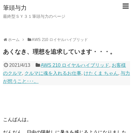
筆頭与力
最終型ＳＹ３１筆頭与力のページ
ホーム
AWS 210 ロイヤルハイブリッド
あくなき、理想を追求しています・・・。
2021/4/13
AWS 210 ロイヤルハイブリッド
,
お客様
のクルマ
,
クルマに魂を入れるお仕事
,
けたくま ちゃん
,
与力
が想うこと･･･。
こんばんは。
だんだん、日中の陽射しに暑さを感じるようになりました