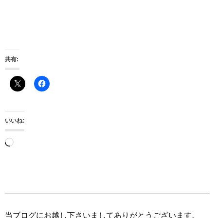
共有:
いいね:
読
み
込
み
中…
当ブログにお越し下さいましてありがとうございます。