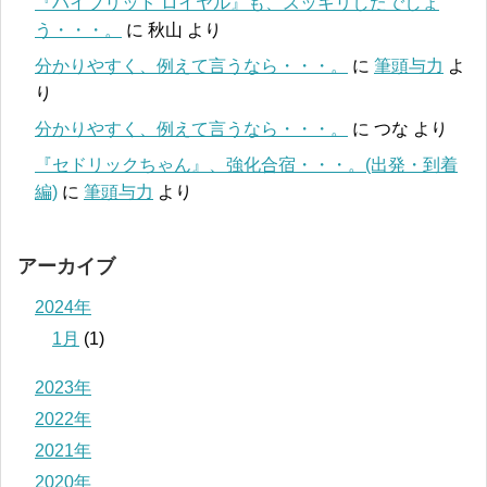
『ハイブリッド ロイヤル』も、スッキリしたでしょ
う・・・。
に
秋山
より
分かりやすく、例えて言うなら・・・。
に
筆頭与力
よ
り
分かりやすく、例えて言うなら・・・。
に
つな
より
『セドリックちゃん』、強化合宿・・・。(出発・到着
編)
に
筆頭与力
より
アーカイブ
2024年
1月
(1)
2023年
2022年
2021年
2020年