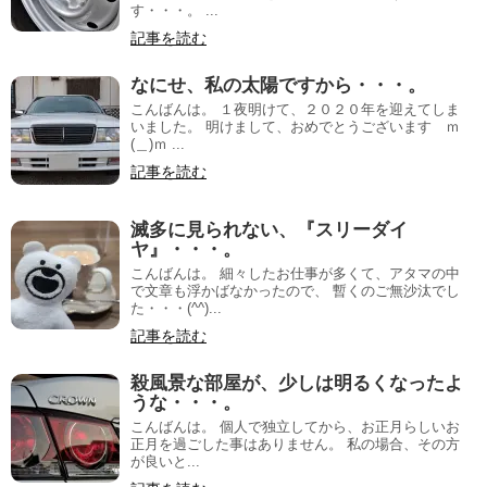
す・・・。 ...
記事を読む
なにせ、私の太陽ですから・・・。
こんばんは。 １夜明けて、２０２０年を迎えてしま
いました。 明けまして、おめでとうございます ｍ
(＿)ｍ ...
記事を読む
滅多に見られない、『スリーダイ
ヤ』・・・。
こんばんは。 細々したお仕事が多くて、アタマの中
で文章も浮かばなかったので、 暫くのご無沙汰でし
た・・・(^^)...
記事を読む
殺風景な部屋が、少しは明るくなったよ
うな・・・。
こんばんは。 個人で独立してから、お正月らしいお
正月を過ごした事はありません。 私の場合、その方
が良いと...