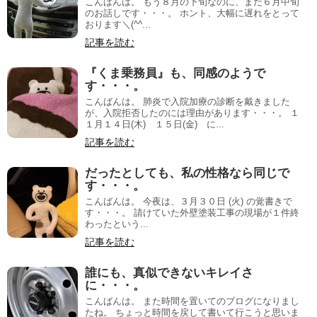
こんばんは。 もう８月の下旬なのに、まだ６月中旬
のお話しです・・・。 ホント、大幅に遅れをとって
おります＼(^^...
記事を読む
『くま乗務員』も、同感のようで
す・・・。
こんばんは。 肺炎で入院加療の診断を戴きました
が、入院拒否したのには理由があります・・・。 １
１月１４日(木) １５日(金) に...
記事を読む
だったとしても、私の性格なら同じで
す・・・。
こんばんは。 今夜は、３月３０日 (火) の覚書きで
す・・・。 請けていた外壁塗装工事の現場が１件終
わったという...
記事を読む
誰にも、真似できないキレイさ
に・・・。
こんばんは。 また時間を置いてのブログになりまし
たね。 ちょっと時間を戻して書いて行こうと思いま