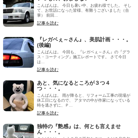
こんばんは。 今日も暑い中、お疲れ様でした。 そし
て、お世話になった皆様、有難うございました（合
掌） 前回...
記事を読む
『レガベぇ～さん』、美肌計画・・・。
(後編)
こんばんは。 今回も、『レガベぇ～さん』の『グラ
ス・コーティング』施工レポートです。 さて今日
は...
記事を読む
あと、気になるところが３つ４
つ・・・。
こんばんは。 雨が降ると、リフォーム工事の現場が
休工日になるので、 アタマの中が作家になっている
時を逃さずに、Ｐ...
記事を読む
独特の『艶感』は、何とも言えませ
ん・・・。