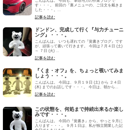
こんばんは。 今回も、筆頭与力の作業ブログで
す・・・。 前回の『裏メニューの、ご注文を戴きま
した・・・。...
記事を読む
ドンドン、完成して行く『与力チューニ
ング』・・・。
こんばんは。 いつも遅れての『覚書きブログ』です
が、頑張って書いて行きます。 今回は７月４日 (土)
～ ７日 (火) ...
記事を読む
『くま・オフ』を、ちょっと覗いてみま
しょう・・・。
こんばんは。 今回は、９月１９日 (土) から ２４日
(木) までのお話しです・・・。 今日は、朝から...
記事を読む
この状態を、何処まで持続出来るか楽し
みです・・・。
こんばんは。 今回の『覚書き』から、やっと９月に
入ります・・・。 ９月１日は、私が独立開業した記