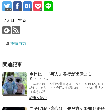
error
0
0
フォローする
筆頭与力
関連記事
今日は、『与力』孝行が出来まし
た・・・。
こんばんは。 今回の覚書きは、８月１０日 (木) のお
話し。 でも・・・今回のお話しは、いつもの日常と
は違うお話...
記事を読む
こそばゆい恋心は、未だ衰えを知りませ