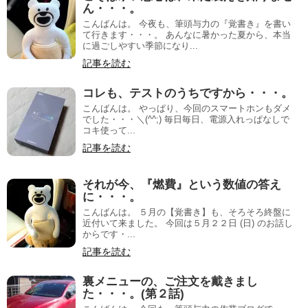
ん・・・。
こんばんは。 今夜も、筆頭与力の『覚書き』を書い
て行きます・・・。 あんなに暑かった夏から、本当
に過ごしやすい季節になり...
記事を読む
コレも、テストのうちですから・・・。
こんばんは。 やっぱり、今回のスマートホンもダメ
でした・・・＼(^^;) 毎日毎日、電源入れっぱなしで
コキ使って...
記事を読む
それが今、『燃費』という数値の答え
に・・・。
こんばんは。 ５月の【覚書き】も、そろそろ終盤に
近付いて来ました。 今回は５月２２日 (日) のお話し
からです・...
記事を読む
裏メニューの、ご注文を戴きまし
た・・・。(第２話)