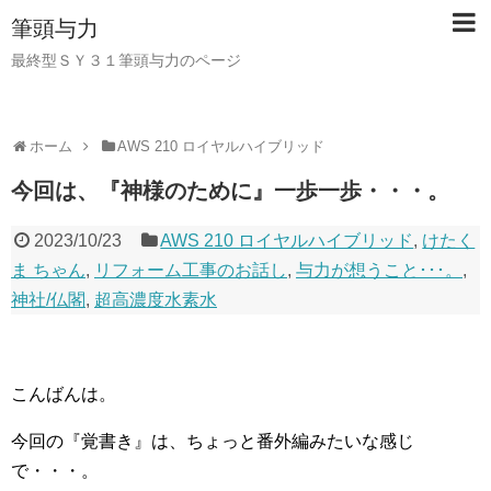
筆頭与力
最終型ＳＹ３１筆頭与力のページ
ホーム
AWS 210 ロイヤルハイブリッド
今回は、『神様のために』一歩一歩・・・。
2023/10/23
AWS 210 ロイヤルハイブリッド
,
けたく
ま ちゃん
,
リフォーム工事のお話し
,
与力が想うこと･･･。
,
神社/仏閣
,
超高濃度水素水
こんばんは。
今回の『覚書き』は、ちょっと番外編みたいな感じ
で・・・。