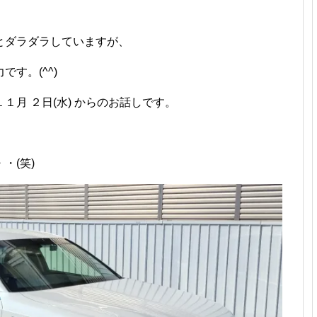
とダラダラしていますが、
す。(^^)
月 ２日(水) からのお話しです。
・(笑)