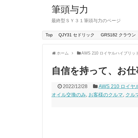
筆頭与力
最終型ＳＹ３１筆頭与力のページ
Top
QJY31 セドリック
GRS182 クラウン
ホーム
AWS 210 ロイヤルハイブリッ
自信を持って、お仕
2022/12/28
AWS 210 ロ
オイル交換のみ
,
お客様のクルマ
,
クル