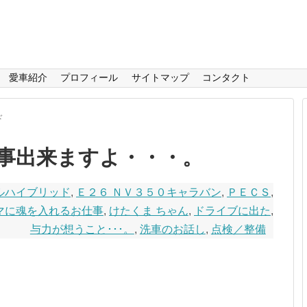
愛車紹介
プロフィール
サイトマップ
コンタクト
ド
事出来ますよ・・・。
イヤルハイブリッド
,
Ｅ２６ ＮＶ３５０キャラバン
,
ＰＥＣＳ
,
マに魂を入れるお仕事
,
けたくま ちゃん
,
ドライブに出た
,
与力が想うこと･･･。
,
洗車のお話し
,
点検／整備