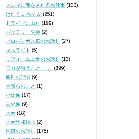
クルマに魂を入れるお仕事
(120)
けたくま ちゃん
(251)
ドライブに出た
(199)
バッテリー交換
(2)
プロパンガス車のお話し
(27)
マスライト
(5)
リフォーム工事のお話し
(13)
与力が想うこと･･･。
(399)
前世の記憶
(9)
天然石のこと
(1)
小物類
(17)
未分類
(9)
水素
(18)
水素飽和純水
(2)
洗車のお話し
(175)