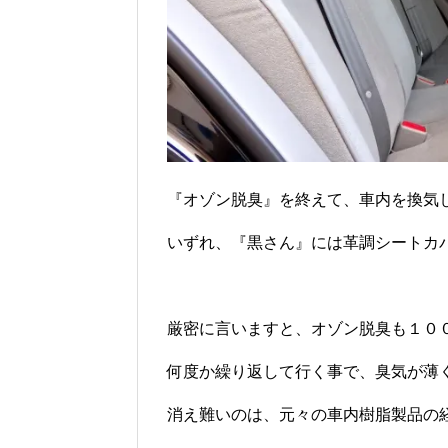
『オゾン脱臭』を終えて、車内を換気
いずれ、『黒さん』には革調シートカバ
厳密に言いますと、オゾン脱臭も１０
何度か繰り返して行く事で、臭気が薄
消え難いのは、元々の車内樹脂製品の