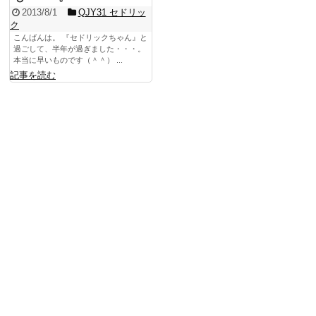
2013/8/1
QJY31 セドリッ
ク
こんばんは。 『セドリックちゃん』と
過ごして、半年が過ぎました・・・。
本当に早いものです（＾＾） ...
記事を読む