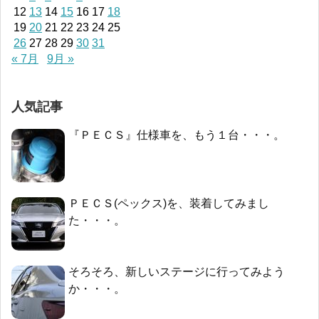
12
13
14
15
16
17
18
19
20
21
22
23
24
25
26
27
28
29
30
31
« 7月
9月 »
人気記事
『ＰＥＣＳ』仕様車を、もう１台・・・。
ＰＥＣＳ(ペックス)を、装着してみまし
た・・・。
そろそろ、新しいステージに行ってみよう
か・・・。