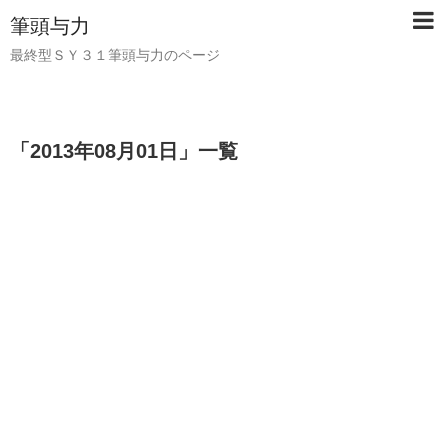
筆頭与力
最終型ＳＹ３１筆頭与力のページ
「
2013年08月01日
」
一覧