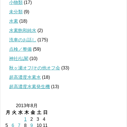
小物類
(17)
未分類
(9)
水素
(18)
水素飽和純水
(2)
洗車のお話し
(175)
点検／整備
(59)
神社/仏閣
(10)
秋ヶ瀬オフ/その他オフ会
(33)
超高濃度水素水
(18)
超高濃度水素発生機
(13)
2013年8月
月
火
水
木
金
土
日
1
2
3
4
5
6
7
8
9
10
11