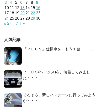
3
4
5
6
7
8
9
10
11
12
13
14
15
16
17
18
19
20
21
22
23
24
25
26
27
28
29
30
« 5月
7月 »
人気記事
『ＰＥＣＳ』仕様車を、もう１台・・・。
ＰＥＣＳ(ペックス)を、装着してみまし
た・・・。
そろそろ、新しいステージに行ってみよう
か・・・。