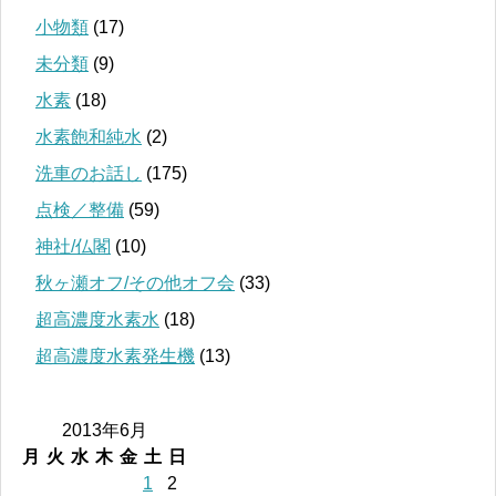
小物類
(17)
未分類
(9)
水素
(18)
水素飽和純水
(2)
洗車のお話し
(175)
点検／整備
(59)
神社/仏閣
(10)
秋ヶ瀬オフ/その他オフ会
(33)
超高濃度水素水
(18)
超高濃度水素発生機
(13)
2013年6月
月
火
水
木
金
土
日
1
2