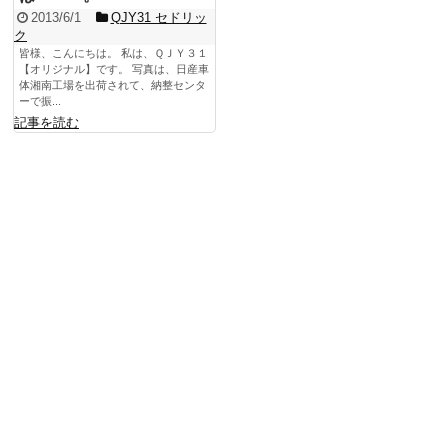
2013/6/1
QJY31 セドリッ
ク
皆様、こんにちは。 私は、ＱＪＹ３１
【オリジナル】です。 写真は、日産車
体湘南工場を出荷されて、納整センタ
ーで振...
記事を読む