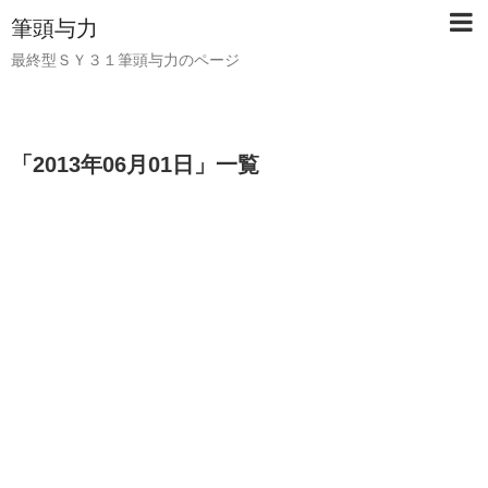
筆頭与力
最終型ＳＹ３１筆頭与力のページ
「
2013年06月01日
」
一覧