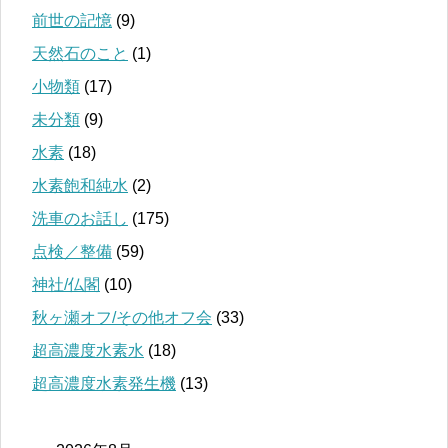
前世の記憶
(9)
天然石のこと
(1)
小物類
(17)
未分類
(9)
水素
(18)
水素飽和純水
(2)
洗車のお話し
(175)
点検／整備
(59)
神社/仏閣
(10)
秋ヶ瀬オフ/その他オフ会
(33)
超高濃度水素水
(18)
超高濃度水素発生機
(13)