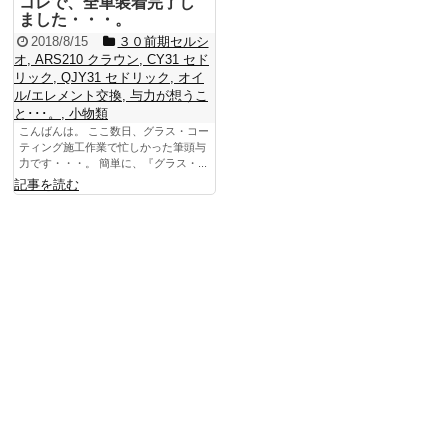
コレで、全車装着完了し
ました・・・。
2018/8/15
３０前期セルシ
オ
,
ARS210 クラウン
,
CY31 セド
リック
,
QJY31 セドリック
,
オイ
ル/エレメント交換
,
与力が想うこ
と･･･。
,
小物類
こんばんは。 ここ数日、グラス・コー
ティング施工作業で忙しかった筆頭与
力です・・・。 簡単に、『グラス・...
記事を読む