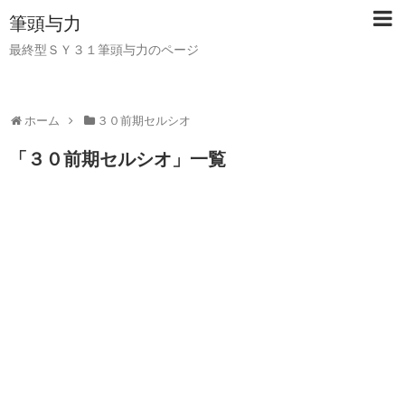
筆頭与力
最終型ＳＹ３１筆頭与力のページ
ホーム
３０前期セルシオ
「
３０前期セルシオ
」
一覧