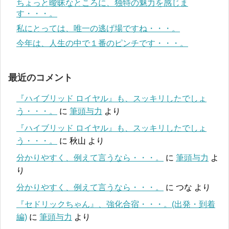
ちょっと曖昧なところに、独特の魅力を感じま
す・・・。
私にとっては、唯一の逃げ場ですね・・・。
今年は、人生の中で１番のピンチです・・・。
最近のコメント
『ハイブリッド ロイヤル』も、スッキリしたでしょ
う・・・。
に
筆頭与力
より
『ハイブリッド ロイヤル』も、スッキリしたでしょ
う・・・。
に
秋山
より
分かりやすく、例えて言うなら・・・。
に
筆頭与力
よ
り
分かりやすく、例えて言うなら・・・。
に
つな
より
『セドリックちゃん』、強化合宿・・・。(出発・到着
編)
に
筆頭与力
より