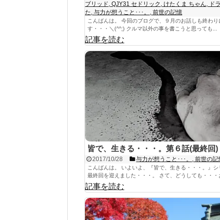
ブリッド
,
QJY31 セドリック
,
けたくま ちゃん
,
ド
た
,
与力が想うこと･･･。
,
前世の記憶
こんばんは。 今回のブログで、９月のお話しも終わり
す・・・＼(^^;) クルマ以外の事を書こうと思っても...
記事を読む
皆で、生きる・・・。第６話(最終回)
2017/10/28
与力が想うこと･･･。
,
前世の記
こんばんは。 いよいよ、『皆で、生きる・・・。』シ
最終回を迎えました・・・。 さて、どうしても・・・お話
記事を読む