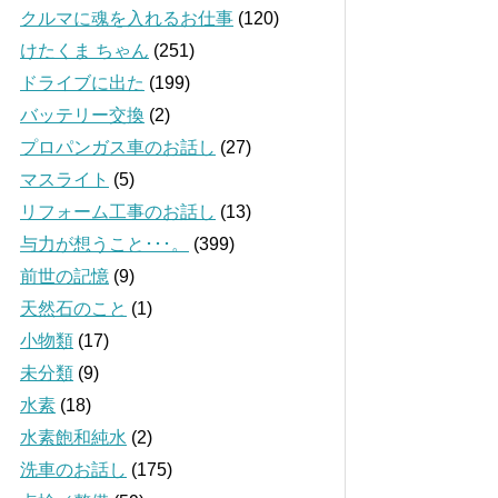
クルマに魂を入れるお仕事
(120)
けたくま ちゃん
(251)
ドライブに出た
(199)
バッテリー交換
(2)
プロパンガス車のお話し
(27)
マスライト
(5)
リフォーム工事のお話し
(13)
与力が想うこと･･･。
(399)
前世の記憶
(9)
天然石のこと
(1)
小物類
(17)
未分類
(9)
水素
(18)
水素飽和純水
(2)
洗車のお話し
(175)