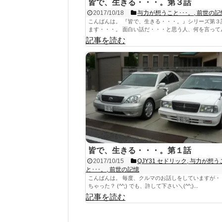
皆で、生きる・・・。第３話
2017/10/18
与力が想うこと･･･。
,
前世の記
こんばんは。 『皆で、生きる・・・。』シリーズ第３
ます・・・。 面白い話だ・・・と思う人、何を言ってんだ
記事を読む
皆で、生きる・・・。第１話
2017/10/15
QJY31 セドリック
,
与力が想う
と･･･。
,
前世の記憶
こんばんは。 毎度、クルマのお話しをしていますが・
ちゃった？ (^^;) でも、許して下さい＼(^^;)...
記事を読む