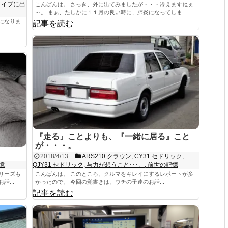
ライブに出
こんばんは。 さっき、外に出てみましたが・・・冷えますねぇ
～。 まぁ、たしかに１１月の良い時に、肺炎になってしま...
になりま
記事を読む
『走る』ことよりも、『一緒に居る』こと
が・・・。
2018/4/13
ARS210 クラウン
,
CY31 セドリック
,
憶
QJY31 セドリック
,
与力が想うこと･･･。
,
前世の記憶
リーズも
こんばんは。 このところ、クルマをキレイにするレポートが多
...
かったので、 今回の覚書きは、ウチの子達のお話...
記事を読む