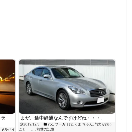
ませ
まだ、途中経過なんですけどね・・・。
2019/12/3
Y51 フーガ
,
けたくま ちゃん
,
与力が想う
ロイヤルハイ
こと･･･。
,
前世の記憶