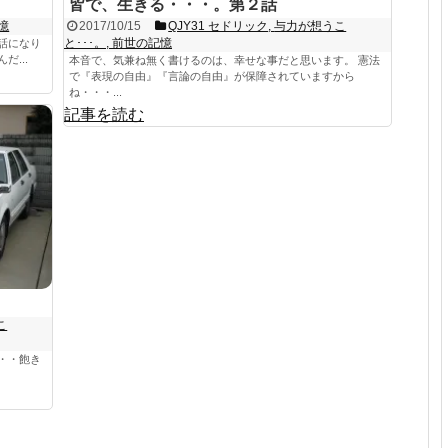
皆で、生きる・・・。第２話
憶
2017/10/15
QJY31 セドリック
,
与力が想うこ
と･･･。
,
前世の記憶
話になり
...
本音で、気兼ね無く書けるのは、幸せな事だと思います。 憲法
で『表現の自由』『言論の自由』が保障されていますから
ね・・・...
記事を読む
こ
・・飽き