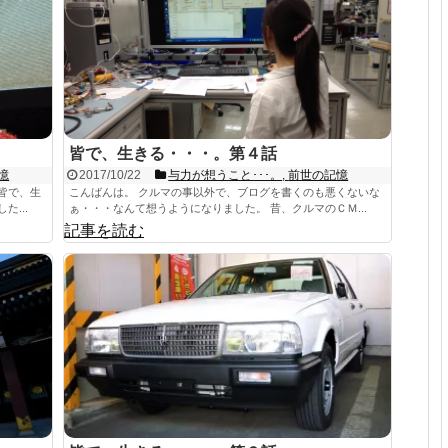
皆で、生きる・・・。第４話
憶
2017/10/22
与力が想うこと･･･。
,
前世の記憶
皆で、生
こんばんは。 クルマの事以外で、ブログを書くのも悪くないな
...
ぁ・・・なんて想うようになりました。 昔、クルマのＣＭ...
記事を読む