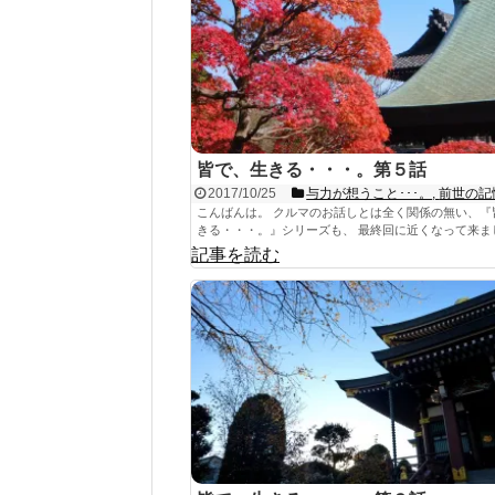
皆で、生きる・・・。第５話
2017/10/25
与力が想うこと･･･。
,
前世の記
こんばんは。 クルマのお話しとは全く関係の無い、『
きる・・・。』シリーズも、 最終回に近くなって来ました
記事を読む