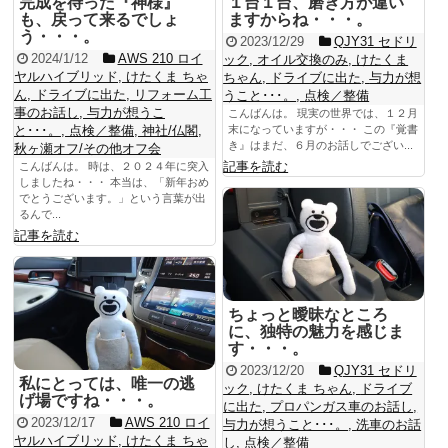
完成を待った『神様』
１台１台、磨き方が違い
も、戻って来るでしょ
ますからね・・・。
う・・・。
2023/12/29
QJY31 セドリ
2024/1/12
AWS 210 ロイ
ック
,
オイル交換のみ
,
けたくま
ヤルハイブリッド
,
けたくま ちゃ
ちゃん
,
ドライブに出た
,
与力が想
ん
,
ドライブに出た
,
リフォーム工
うこと･･･。
,
点検／整備
事のお話し
,
与力が想うこ
こんばんは。 現実の世界では、１２月
と･･･。
,
点検／整備
,
神社/仏閣
,
末になっていますが・・・ この『覚書
き』はまだ、６月のお話しでござい...
秋ヶ瀬オフ/その他オフ会
記事を読む
こんばんは。 時は、２０２４年に突入
しましたね・・・ 本当は、「新年おめ
でとうございます。」という言葉が出
るんで...
記事を読む
ちょっと曖昧なところ
に、独特の魅力を感じま
す・・・。
2023/12/20
QJY31 セドリ
私にとっては、唯一の逃
ック
,
けたくま ちゃん
,
ドライブ
げ場ですね・・・。
に出た
,
プロパンガス車のお話し
,
2023/12/17
AWS 210 ロイ
与力が想うこと･･･。
,
洗車のお話
ヤルハイブリッド
,
けたくま ちゃ
し
,
点検／整備