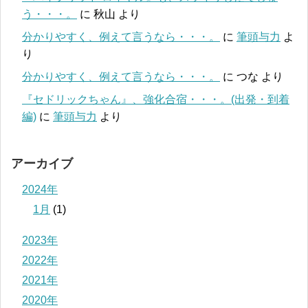
う・・・。
に
秋山
より
分かりやすく、例えて言うなら・・・。
に
筆頭与力
よ
り
分かりやすく、例えて言うなら・・・。
に
つな
より
『セドリックちゃん』、強化合宿・・・。(出発・到着
編)
に
筆頭与力
より
アーカイブ
2024年
1月
(1)
2023年
2022年
2021年
2020年