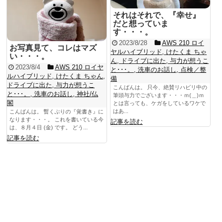
それはそれで、『幸せ』
だと想っていま
す・・・。
2023/8/28
AWS 210 ロイ
お写真見て、コレはマズ
ヤルハイブリッド
,
けたくま ちゃ
い・・・。
ん
,
ドライブに出た
,
与力が想うこ
2023/8/4
AWS 210 ロイヤ
と･･･。
,
洗車のお話し
,
点検／整
ルハイブリッド
,
けたくま ちゃん
,
備
ドライブに出た
,
与力が想うこ
こんばんは。 只今、絶賛リハビリ中の
と･･･。
,
洗車のお話し
,
神社/仏
筆頭与力でございます・・・ｍ(＿)ｍ
閣
とは言っても、ケガをしているワケで
はあ...
こんばんは。 暫くぶりの『覚書き』に
なります・・・。 これを書いている今
記事を読む
は、８月４日 (金) です。 どう...
記事を読む