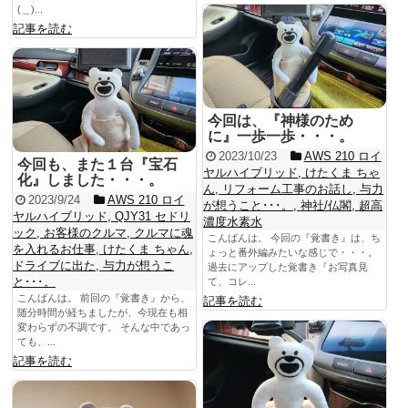
(＿)...
記事を読む
今回は、『神様のため
に』一歩一歩・・・。
2023/10/23
AWS 210 ロイ
今回も、また１台『宝石
ヤルハイブリッド
,
けたくま ちゃ
化』しました・・・。
ん
,
リフォーム工事のお話し
,
与力
2023/9/24
AWS 210 ロイ
が想うこと･･･。
,
神社/仏閣
,
超高
ヤルハイブリッド
,
QJY31 セドリ
濃度水素水
ック
,
お客様のクルマ
,
クルマに魂
こんばんは。 今回の『覚書き』は、ち
を入れるお仕事
,
けたくま ちゃん
,
ょっと番外編みたいな感じで・・・。
ドライブに出た
,
与力が想うこ
過去にアップした覚書き『お写真見
と･･･。
て、コレ...
こんばんは。 前回の『覚書き』から、
記事を読む
随分時間が経ちましたが、今現在も相
変わらずの不調です。 そんな中であっ
ても、...
記事を読む