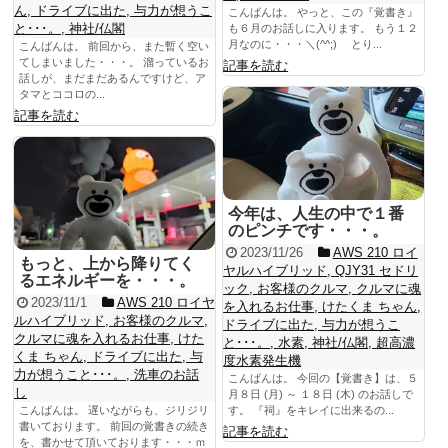
ん
,
ドライブに出た
,
与力が想うこ
こんばんは。 やっと、この『覚書き』
と･･･。
,
神社/仏閣
も６月のお話しに入ります。 もう１２
月なのに・・・＼(^^;)ゞ とり...
こんばんは。 前回から、また暫く空い
てしまいました・・・。 溜っているお
記事を読む
話しが、まだまだあるんですけど、ア
タマとココロの...
記事を読む
今年は、人生の中で１番
のピンチです・・・。
2023/11/26
AWS 210 ロイ
もっと、上から降りてく
ヤルハイブリッド
,
QJY31 セドリ
るエネルギーを・・・。
ック
,
お客様のクルマ
,
クルマに魂
2023/11/1
AWS 210 ロイヤ
を入れるお仕事
,
けたくま ちゃん
,
ルハイブリッド
,
お客様のクルマ
,
ドライブに出た
,
与力が想うこ
クルマに魂を入れるお仕事
,
けた
と･･･。
,
水素
,
神社/仏閣
,
超高濃
くま ちゃん
,
ドライブに出た
,
与
度水素発生機
力が想うこと･･･。
,
洗車のお話
こんばんは。 今回の【覚書き】は、５
し
月８日 (月) ～ １８日 (木) のお話しで
こんばんは。 遅いながらも、ジリジリ
す。 『祠』をキレイに出来るの...
書いております。 前回の覚書きの続き
記事を読む
を、書かせて頂いております・・・ｍ