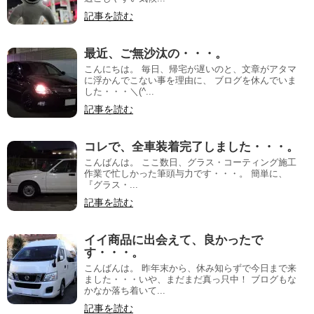
記事を読む
最近、ご無沙汰の・・・。
こんにちは。 毎日、帰宅が遅いのと、文章がアタマ
に浮かんでこない事を理由に、 ブログを休んでいま
した・・・＼(^...
記事を読む
コレで、全車装着完了しました・・・。
こんばんは。 ここ数日、グラス・コーティング施工
作業で忙しかった筆頭与力です・・・。 簡単に、
『グラス・...
記事を読む
イイ商品に出会えて、良かったで
す・・・。
こんばんは。 昨年末から、休み知らずで今日まで来
ました・・・いや、まだまだ真っ只中！ ブログもな
かなか落ち着いて...
記事を読む