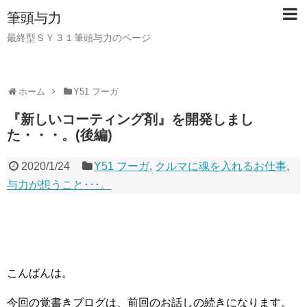
筆頭与力
最終型ＳＹ３１筆頭与力のページ
ホーム
Y51 フーガ
『新しいコーティング剤』を開発しまし
た・・・。(後編)
2020/1/24
Y51 フーガ
,
クルマに魂を入れるお仕事
,
与力が想うこと･･･。
こんばんは。
今回の覚書きブログは、前回のお話しの続きになります。