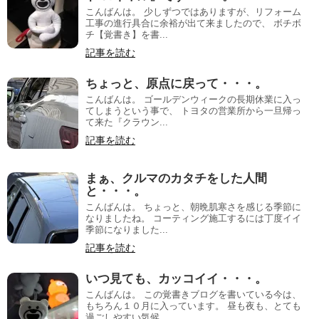
こんばんは。 少しずつではありますが、リフォーム
工事の進行具合に余裕が出て来ましたので、 ボチボ
チ【覚書き】を書...
記事を読む
ちょっと、原点に戻って・・・。
こんばんは。 ゴールデンウィークの長期休業に入っ
てしまうという事で、 トヨタの営業所から一旦帰っ
て来た『クラウン...
記事を読む
まぁ、クルマのカタチをした人間
と・・・。
こんばんは。 ちょっと、朝晩肌寒さを感じる季節に
なりましたね。 コーティング施工するには丁度イイ
季節になりました...
記事を読む
いつ見ても、カッコイイ・・・。
こんばんは。 この覚書きブログを書いている今は、
もちろん１０月に入っています。 昼も夜も、とても
過ごしやすい気候...