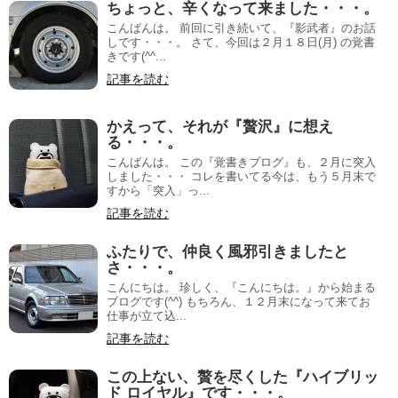
ちょっと、辛くなって来ました・・・。
こんばんは。 前回に引き続いて、『影武者』のお話
しです・・・。 さて、今回は２月１８日(月) の覚書
きです(^^...
記事を読む
かえって、それが『贅沢』に想え
る・・・。
こんばんは。 この『覚書きブログ』も、２月に突入
しました・・・ コレを書いてる今は、もう５月末で
すから「突入」っ...
記事を読む
ふたりで、仲良く風邪引きましたと
さ・・・。
こんにちは。 珍しく、『こんにちは。』から始まる
ブログです(^^) もちろん、１２月末になって来てお
仕事が立て込...
記事を読む
この上ない、贅を尽くした『ハイブリッ
ド ロイヤル』です・・・。