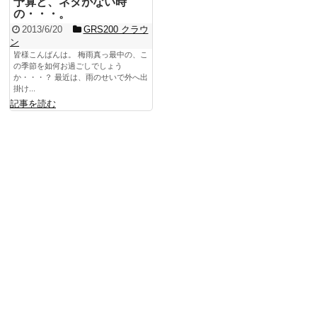
予算と、ネタがない時
の・・・。
2013/6/20
GRS200 クラウ
ン
皆様こんばんは。 梅雨真っ最中の、こ
の季節を如何お過ごしでしょう
か・・・？ 最近は、雨のせいで外へ出
掛け...
記事を読む