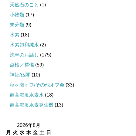
天然石のこと
(1)
小物類
(17)
未分類
(9)
水素
(18)
水素飽和純水
(2)
洗車のお話し
(175)
点検／整備
(59)
神社/仏閣
(10)
秋ヶ瀬オフ/その他オフ会
(33)
超高濃度水素水
(18)
超高濃度水素発生機
(13)
2026年8月
月
火
水
木
金
土
日